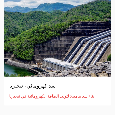
سد كهرومائي- نيجيريا
بناء سد مامبيلا لتوليد الطاقة الكهرومائية في نيجيريا