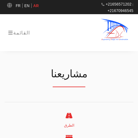
+21656571202
|
|
|
FR
EN
AR
+21670946545
القائمة
مشاريعنا
الطرق