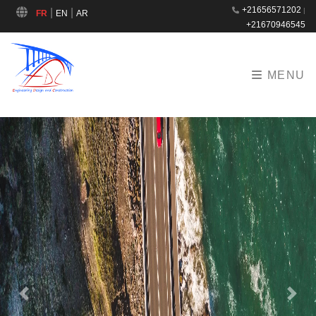
+21656571202
|
|
|
FR
EN
AR
+21670946545
MENU
Previous
Next