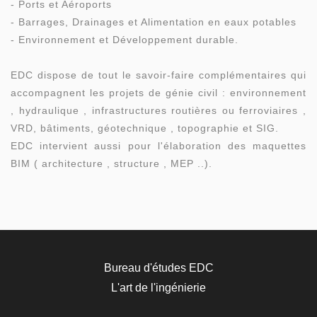
- Ports et Aéroports
- Barrages, Drainages et Alimentation en eaux potables
- Environnement et Développement durable.
EDC dispose de tout le savoir-faire complémentaires qui
accompagnent les projets de génie civil : environnement
, hydraulique , infrastructures routières ou ferroviaires ,
VRD, bâtiments, géotechnique , topographie et SIG.
EDC intervient aussi pour l'élaboration des maquettes
BIM ( architecture , structure , MEP ..).
Bureau d'études EDC
L'art de l'ingénierie